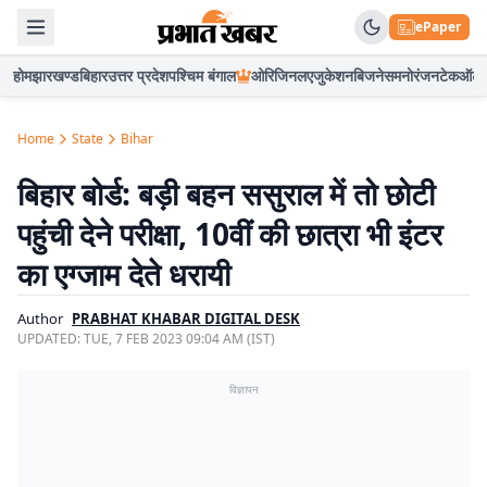
ePaper
होम
झारखण्ड
बिहार
उत्तर प्रदेश
पश्चिम बंगाल
ओरिजिनल
एजुकेशन
बिजनेस
मनोरंजन
टेक
ऑटो
Home
State
Bihar
बिहार बोर्ड: बड़ी बहन ससुराल में तो छोटी
पहुंची देने परीक्षा, 10वीं की छात्रा भी इंटर
का एग्जाम देते धरायी
Author
PRABHAT KHABAR DIGITAL DESK
UPDATED:
TUE, 7 FEB 2023 09:04 AM (IST)
विज्ञापन