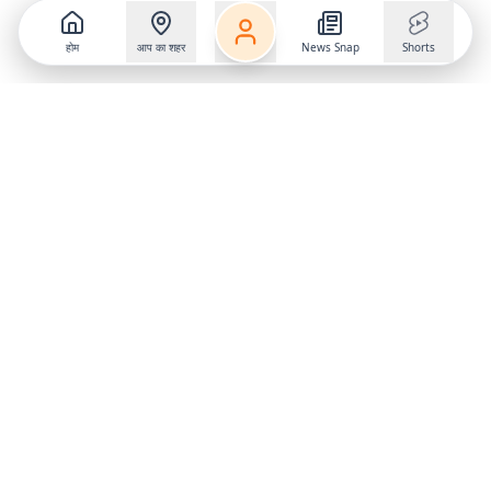
होम
आप का शहर
News Snap
Shorts
Follow us on
X
Download Mobile App
State
›
Jharkhand
›
Hindi News
Gumla News
Bihar News
Dumka News
Delhi News
Ranchi News