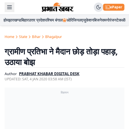
ePaper
होम
झारखण्ड
बिहार
उत्तर प्रदेश
पश्चिम बंगाल
ओरिजिनल
एजुकेशन
बिजनेस
मनोरंजन
टेक
ऑटो
Home
State
Bihar
Bhagalpur
ग्रामीण प्रतिभा ने मैदान छोड़ तोड़ा पहाड़,
उठाया बोझ
Author
PRABHAT KHABAR DIGITAL DESK
UPDATED:
SAT, 4 JAN 2020 03:58 AM (IST)
विज्ञापन