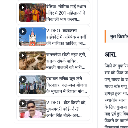
जैसमीन लंबोरिया का बड़ा
बेतिया: नीमिया माई स्थान
बयान
मंदिर में 201 महिलाओं ने
निकाली भव्य कलश
शोभायात्रा, शिवलिंग
VIDEO: कलकत्ता
प्राण-प्रतिष्ठा महोत्सव
मृत किशोर
हाईकोर्ट में अभिषेक बनर्जी
शुरू
की याचिका खारिज, जानें
क्या है पूरा मामला
आरा.
सनसरैया छोटी नहर टूटी,
सड़क संपर्क बाधित,
जिले के मुफस्स
मछली पालकों को भारी
शव को फेंक जा
नुकसान
पंचायत सचिव घूस लेते
पप्पू यादव के
गिरफ्तार, नल-जल योजना
यादव उर्फ पप्प
के भुगतान में रिश्वत मांगना
झगड़ा हुआ था,
पड़ा भारी
स्थानीय थाना म
VIDEO : वोट किसी को,
के लिए बुलाया
मुख्यमंत्री कोई और?
माह पूर्व हुए
अनंत सिंह बोले- अब
फेंकने के मामल
जनता हर चुनाव में देगी
विश्वकर्मा या
जवाब