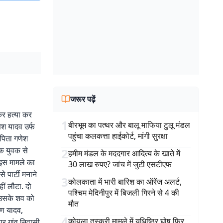
जरूर पढ़ें
कर हत्या कर
1
बीरभूम का पत्थर और बालू माफिया टुलू मंडल
ेश यादव उर्फ
पहुंचा कलकत्ता हाईकोर्ट, मांगी सुरक्षा
 पिता गणेश
ामक युवक से
2
हमीम मंडल के मददगार आदित्य के खाते में
 इस मामले का
30 लाख रुपए? जांच में जुटी एसटीएफ
 पार्टी मनाने
3
कोलकाता में भारी बारिश का ऑरेंज अलर्ट,
ीं लौटा. दो
पश्चिम मेदिनीपुर में बिजली गिरने से 4 की
र उसके शव को
मौत
वण यादव,
4
कोयला तस्करी मामले में युधिष्ठिर घोष फिर
ुर गांव निवासी