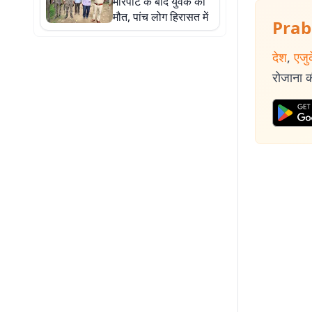
मारपीट के बाद युवक की
मौत, पांच लोग हिरासत में
Prab
देश
,
एजु
रोजाना की