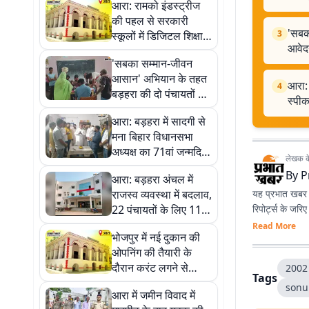
आरा: रामको इंडस्ट्रीज
की पहल से सरकारी
'सबक
3
स्कूलों में डिजिटल शिक्षा
आवेदन
को मिला बढ़ावा, 11
'सबका सम्मान-जीवन
विद्यालयों को मिले कंप्यूटर
आसान' अभियान के तहत
आरा: 
4
बड़हरा की दो पंचायतों में
स्पी
सहयोग शिविर, 104
आरा: बड़हरा में सादगी से
आवेदन पहुंचे
मना बिहार विधानसभा
अध्यक्ष का 71वां जन्मदिन,
लेखक के 
वीडियो कॉल से जुड़े
By
P
आरा: बड़हरा अंचल में
स्पीकर
राजस्व व्यवस्था में बदलाव,
यह प्रभात खबर क
22 पंचायतों के लिए 11
रिपोर्ट्स के जरि
कर्मचारियों की नई तैनाती
Read More
भोजपुर में नई दुकान की
ओपनिंग की तैयारी के
दौरान करंट लगने से
2002
Tags
दुकानदार और हेल्पर की
sonu
आरा में जमीन विवाद में
मौत