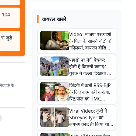
र, 104
वायरल खबरें
Video: भाजपा प्रत्याशी
े जुड़े
के पिता के सामने नोटों की
गड्डियां, वायरल वीडियो
से राजनीति में उबाल,
पहाड़ों पर मैगी बेचकर
अजित महतो बोले- TMC
होती है कितनी कमाई?
की गंदी चाल
युवक ने गल्ला दिखाया तो
नौकरी वालों के खड़े हो गए
जिंदगी में कभी RSS-BJP
ेटवर्क के
कान
के लिए काम नहीं करूंगा,
रिंटू पॉल को TMC
ऑफिस में ले जाकर पीटा,
Viral Video: कुत्ते ने
Video वायरल
Shreyas Iyer को
लगभग काट ही लिया था,
न्यूजीलैंड सीरीज से पहले