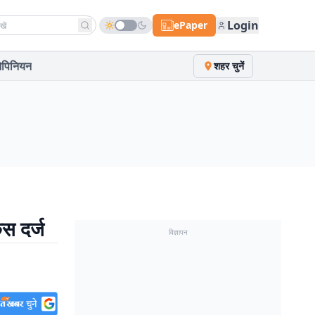
h news
Login
ePaper
पिनियन
शहर चुनें
ेस दर्ज
विज्ञापन