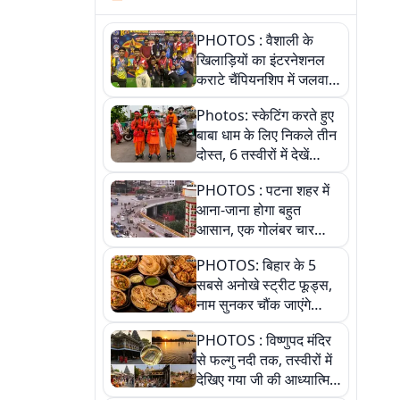
PHOTOS : वैशाली के
खिलाड़ियों का इंटरनेशनल
कराटे चैंपियनशिप में जलवा,
जीते 9 पदक, पांच तस्वीर से
Photos: स्केटिंग करते हुए
देखिए पूरा खेल
बाबा धाम के लिए निकले तीन
दोस्त, 6 तस्वीरों में देखें
आस्था और जुनून की कहानी
PHOTOS : पटना शहर में
आना-जाना होगा बहुत
आसान, एक गोलंबर चार
फ्लाईओवर को जोड़ेगा
PHOTOS: बिहार के 5
सबसे अनोखे स्ट्रीट फूड्स,
नाम सुनकर चौंक जाएंगे
लेकिन स्वाद ऐसा कि बार-बार
PHOTOS : विष्णुपद मंदिर
खाने का करेगा मन
से फल्गु नदी तक, तस्वीरों में
देखिए गया जी की आध्यात्मिक
पहचान