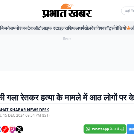
Searc
बिजनेस
मनोरंजन
टेक
ऑटो
लाइफ स्टाइल
राशिफल
धर्म
खेल
देश
विश्व
शॉर्ट्स
वीडियो
ओ
विज्ञापन
 गला रेतकर हत्या के मामले में आठ लोगों पर क
BHAT KHABAR NEWS DESK
, 15 DEC 2024 09:54 PM (IST)