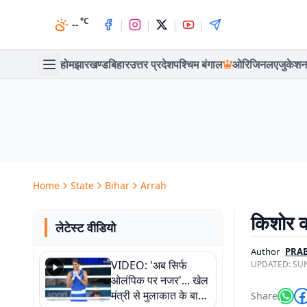
°C
|
|
|
|
--
होम
झारखण्ड
बिहार
उत्तर प्रदेश
पश्चिम बंगाल
ओरिजिनल
एजुकेशन
Home
State
Bihar
Arrah
किशोर की
लेटेस्ट वीडियो
Author
PRA
VIDEO: 'अब सिर्फ
UPDATED:
SUN
ओलंपिक पर नजर'... खेल
मंत्री से मुलाकात के बाद
Share