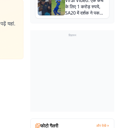
Viral Video: एक कैच
बाल-बाल बचे
के लिए 1 करोड़ रुपये,
SA20 में दर्शक ने पकड़ा
एक हाथ से गजब का कैच
ढ़ें यहां.
विज्ञापन
फोटो गैलरी
और देखें