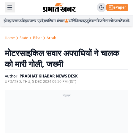
ePaper
होम
झारखण्ड
बिहार
उत्तर प्रदेश
पश्चिम बंगाल
ओरिजिनल
एजुकेशन
बिजनेस
मनोरंजन
टेक
ऑटो
Home
State
Bihar
Arrah
मोटरसाइकिल सवार अपराधियों ने चालक
को मारी गोली, जख्मी
Author
PRABHAT KHABAR NEWS DESK
UPDATED:
THU, 5 DEC 2024 09:50 PM (IST)
विज्ञापन