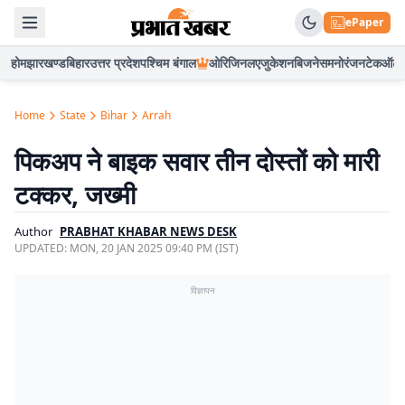
ePaper
होम
झारखण्ड
बिहार
उत्तर प्रदेश
पश्चिम बंगाल
ओरिजिनल
एजुकेशन
बिजनेस
मनोरंजन
टेक
ऑटो
Home
State
Bihar
Arrah
पिकअप ने बाइक सवार तीन दोस्तों को मारी
टक्कर, जख्मी
Author
PRABHAT KHABAR NEWS DESK
UPDATED:
MON, 20 JAN 2025 09:40 PM (IST)
विज्ञापन