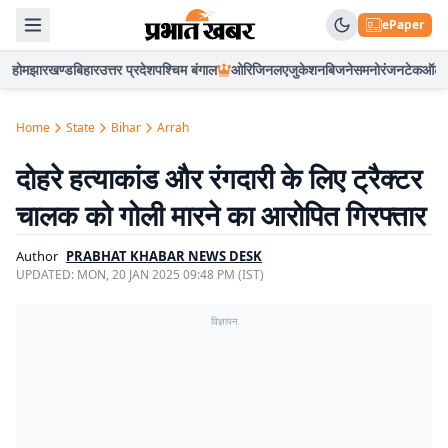
ePaper
होम
झारखण्ड
बिहार
उत्तर प्रदेश
पश्चिम बंगाल
ओरिजिनल
एजुकेशन
बिजनेस
मनोरंजन
टेक
ऑटो
Home
State
Bihar
Arrah
दोहरे हत्याकांड और रंगदारी के लिए ट्रैक्टर
चालक को गोली मारने का आरोपित गिरफ्तार
Author
PRABHAT KHABAR NEWS DESK
UPDATED:
MON, 20 JAN 2025 09:48 PM (IST)
विज्ञापन