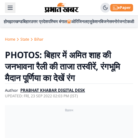
ePaper
होम
झारखण्ड
बिहार
उत्तर प्रदेश
पश्चिम बंगाल
ओरिजिनल
एजुकेशन
बिजनेस
मनोरंजन
टेक
ऑटो
Home
State
Bihar
PHOTOS: बिहार में अमित शाह की
जनभावना रैली की ताजा तस्वीरें, रंगभूमि
मैदान पूर्णिया का देखें रंग
Author
PRABHAT KHABAR DIGITAL DESK
UPDATED:
FRI, 23 SEP 2022 02:03 PM (IST)
विज्ञापन