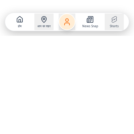
होम
आप का शहर
News Snap
Shorts
Follow us on
X
Download Mobile App
State
›
Jharkhand
›
Hindi News
Gumla News