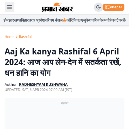
ePaper
होम
झारखण्ड
बिहार
उत्तर प्रदेश
पश्चिम बंगाल
ओरिजिनल
एजुकेशन
बिजनेस
मनोरंजन
टेक
ऑटो
Home
Rashifal
Aaj Ka kanya Rashifal 6 April
2024: आज आप लेन-देन में सतर्कता रखें,
धन हानि का योग
Author
RADHESHYAM KUSHWAHA
UPDATED:
SAT, 6 APR 2024 07:09 AM (IST)
विज्ञापन