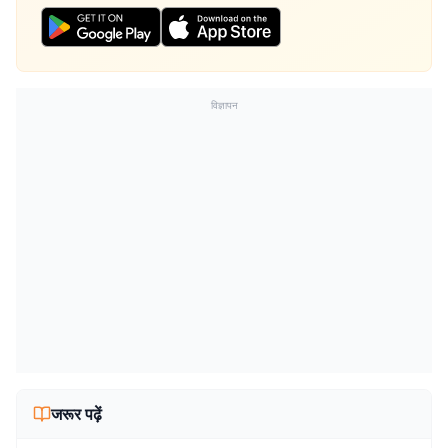
विज्ञापन
जरूर पढ़ें