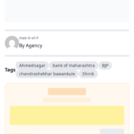
लेखक के बारे में
By
Agency
Ahmednagar
bank of maharashtra
BJP
Tags
chandrashekhar bawankule
Shirdi