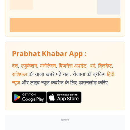
Prabhat Khabar App :
देश
,
एजुकेशन
,
मनोरंजन
,
बिजनेस अपडेट
,
धर्म
,
क्रिकेट
,
राशिफल
की ताजा खबरें पढ़ें यहां. रोजाना की ब्रेकिंग
हिंदी
न्यूज
और लाइव न्यूज कवरेज के लिए डाउनलोड करिए
विज्ञापन