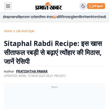
ePaper
होम
झारखण्ड
बिहार
उत्तर प्रदेश
पश्चिम बंगाल
ओरिजिनल
एजुकेशन
बिजनेस
मनोरंजन
टेक
ऑटो
Home
Life And Style
Sitaphal Rabdi Recipe: इस खास
सीताफल रबड़ी से बढ़ाएं त्योंहार की मिठास,
जानें रेसिपी
Author
PRATISHTHA PAWAR
UPDATED:
MON, 10 MAR 2025 06:21 PM (IST)
विज्ञापन