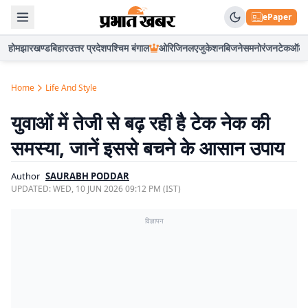
ePaper
होम
झारखण्ड
बिहार
उत्तर प्रदेश
पश्चिम बंगाल
ओरिजिनल
एजुकेशन
बिजनेस
मनोरंजन
टेक
ऑटो
Home
Life And Style
युवाओं में तेजी से बढ़ रही है टेक नेक की
समस्या, जानें इससे बचने के आसान उपाय
Author
SAURABH PODDAR
UPDATED:
WED, 10 JUN 2026 09:12 PM (IST)
विज्ञापन