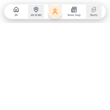
होम
आप का शहर
News Snap
Shorts
Follow us on
X
Download Mobile App
State
›
Jharkhand
›
Hindi News
Gumla News
Bihar News
Dumka News