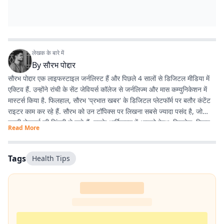
लेखक के बारे में
By
सौरभ पोद्दार
सौरभ पोद्दार एक लाइफस्टाइल जर्नलिस्ट हैं और पिछले 4 सालों से डिजिटल मीडिया में
एक्टिव हैं. उन्होंने रांची के सेंट जेवियर्स कॉलेज से जर्नलिज्म और मास कम्युनिकेशन में
मास्टर्स किया है. फिलहाल, सौरभ 'प्रभात खबर' के डिजिटल प्लेटफॉर्म पर बतौर कंटेंट
राइटर काम कर रहे हैं. सौरभ को उन टॉपिक्स पर लिखना सबसे ज्यादा पसंद है, जो
हमारी रोजमर्रा की जिंदगी से जुड़े हैं. उनके आर्टिकल्स में आपको हेल्थ, फिटनेस, स्किन-
Read More
हेयर केयर, पेरेंटिंग, हेल्दी रेसिपीज, घरेलू नुस्खे, रिलेशनशिप और वास्तु शास्त्र जैसी
उपयोगी जानकारियां मिलेंगी. फिटनेस और अच्छी सेहत सौरभ की निजी जिंदगी का भी
अहम हिस्सा हैं. वे जिन विषयों पर लिखते हैं, उन्हें अपनी रूटीन में फॉलो भी करते हैं.
Tags
Health Tips
उनका मानना है कि जब आप किसी चीज को खुद एक्सपीरियंस करते हैं, तभी दूसरों तक
सही और प्रैक्टिकल जानकारी पहुंचा सकते हैं. उनकी हमेशा यही कोशिश रहती है कि वे
ट्रेंडिंग टॉपिक्स पर बिल्कुल आसान और आम बोलचाल की हिंदी में लिखें, ताकि हर पाठक
उसे आसानी से समझ सके. यही वजह है कि उनके लिखे आर्टिकल्स काफी एंगेजिंग और
SEO-फ्रेंडली होते हैं.