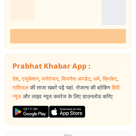
Prabhat Khabar App :
देश
,
एजुकेशन
,
मनोरंजन
,
बिजनेस अपडेट
,
धर्म
,
क्रिकेट
,
राशिफल
की ताजा खबरें पढ़ें यहां. रोजाना की ब्रेकिंग
हिंदी
न्यूज
और लाइव न्यूज कवरेज के लिए डाउनलोड करिए
विज्ञापन