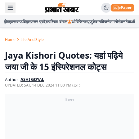
ePaper
होम
झारखण्ड
बिहार
उत्तर प्रदेश
पश्चिम बंगाल
ओरिजिनल
एजुकेशन
बिजनेस
मनोरंजन
टेक
ऑटो
Home
Life And Style
Jaya Kishori Quotes: यहां पढ़िये
जया जी के 15 इंस्पिरेशनल कोट्स
Author
ASHI GOYAL
UPDATED:
SAT, 14 DEC 2024 11:00 PM (IST)
विज्ञापन