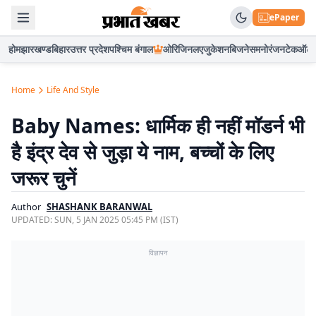
ePaper
होम
झारखण्ड
बिहार
उत्तर प्रदेश
पश्चिम बंगाल
ओरिजिनल
एजुकेशन
बिजनेस
मनोरंजन
टेक
ऑटो
Home
Life And Style
Baby Names: धार्मिक ही नहीं मॉडर्न भी
है इंद्र देव से जुड़ा ये नाम, बच्चों के लिए
जरूर चुनें
Author
SHASHANK BARANWAL
UPDATED:
SUN, 5 JAN 2025 05:45 PM (IST)
विज्ञापन