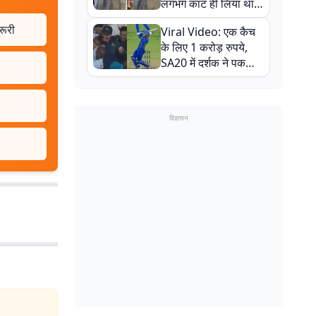
लगभग काट ही लिया था,
न्यूजीलैंड सीरीज से पहले
रूरी
Viral Video: एक कैच
बाल-बाल बचे
के लिए 1 करोड़ रुपये,
SA20 में दर्शक ने पकड़ा
एक हाथ से गजब का कैच
विज्ञापन