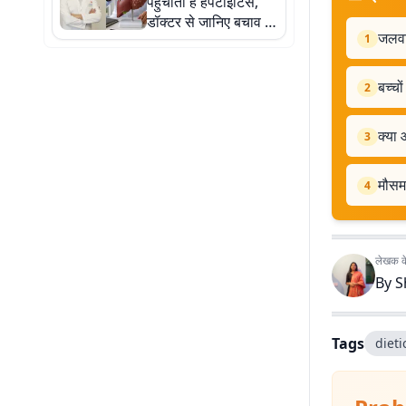
पहुंचाता है हेपेटाइटिस,
डॉक्टर से जानिए बचाव के
जलवाय
1
तरीके
बच्चो
2
क्या 
3
मौसम 
4
लेखक के 
By
S
Tags
diet