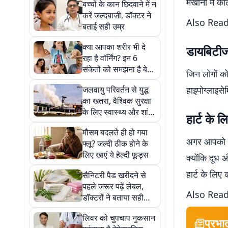
मखाना में कै
बच्चों के कान छिदवाने में न
करें जल्दबाजी, डॉक्टर ने
Also Rea
बताई सही उम्र
क्या आपका शरीर भी दे
डायबिटीज 
रहा है वॉर्निंग? इन 6
संकेतों को समझना है बेहद
जिन लोगों को
जरूरी
जलवायु परिवर्तन से युद्ध
हाइपोग्लाइसे
का खतरा, वैश्विक सुरक्षा
के लिए स्वास्थ्य और शांति
हार्ट के ल
में निवेश जरूरी
मौसम बदलते ही हो गया
अगर आपको अप
फ्लू? जल्दी ठीक होने के
लिए खाएं ये हेल्दी फूड्स
क्योंकि दूध 
हार्ट के लिए 
सैनिटरी पैड खरीदने से
पहले जरूर पढ़ें लेबल,
Also Rea
डॉक्टरों ने बताया सही
प्रोडक्ट चुनने का तरीका
लिवर को चुपचाप नुकसान
प्रभा