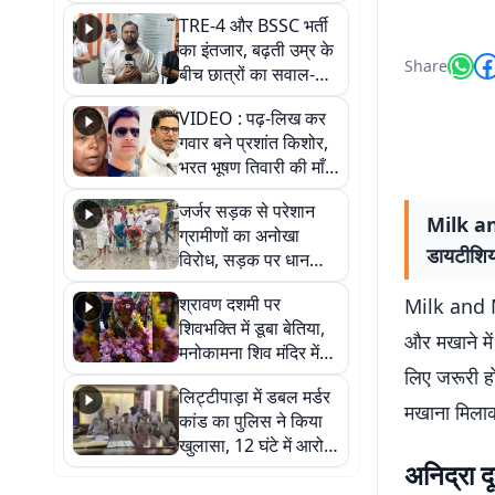
RJD, तेजस्वी को लेकर
TRE-4 और BSSC भर्ती
क्या कहा, सुनिए
का इंतजार, बढ़ती उम्र के
Share
बीच छात्रों का सवाल-
आखिर कब आएगी बहाली?
VIDEO : पढ़-लिख कर
देखें वीडियो
गवार बने प्रशांत किशोर,
भरत भूषण तिवारी की माँ ने
कहा नहीं थी उम्मीद, बेटा
जर्जर सड़क से परेशान
था तो किसी को बोलने की
Milk and
ग्रामीणों का अनोखा
नहीं थी हिम्मत
डायटीशियन
विरोध, सड़क पर धान
रोपकर और खाद डालकर
श्रावण दशमी पर
Milk and Ma
जताया आक्रोश
शिवभक्ति में डूबा बेतिया,
और मखाने में
मनोकामना शिव मंदिर में
लिए जरूरी हो
हुआ भव्य श्रृंगार
लिट्टीपाड़ा में डबल मर्डर
मखाना मिलाकर
कांड का पुलिस ने किया
खुलासा, 12 घंटे में आरोपी
अनिद्रा दू
गिरफ्तार