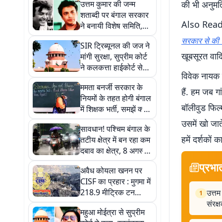
उत्तम कुमार की जन्म
की भी अनुमति
शताब्दी पर बंगाल सरकार
Also Rea
ने बनायी विशेष समिति,
शुभेंदु अधिकारी मुख्य
सरकार से की य
SIR ट्रिब्यूनल की जज ने
संरक्षक
खूबसूरत वादि
मांगी सुरक्षा, सुप्रीम कोर्ट
ने कलकत्ता हाईकोर्ट से
विवेक नायक क
कही ये बात
ममता बनर्जी सरकार के
हैं. हम जब गा
नियमों के तहत होगी बंगाल
बॉलीवुड फिल्
में शिक्षक भर्ती, समझें क्या
है एसएससी विवाद
उसमें खो जात
सावधान! पश्चिम बंगाल के
हमें दर्शकों
तटीय क्षेत्र में बन रहा कम
दबाव का क्षेत्र, 8 अगस्त
से भारी बारिश की चेतावनी
प्रभा
अवैध कोयला खनन पर
CISF का प्रहार : मुगमा में
218.9 मीट्रिक टन
उत्तम
1
कोयला जब्त, जानें कितनी
संरक्
महुआ मोईत्रा से सुप्रीम
है कीमत