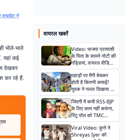
 सचदेवा ने
वायरल खबरें
ही भोले-भाले
Video: भाजपा प्रत्याशी
के पिता के सामने नोटों की
ैं. यहां कई
गड्डियां, वायरल वीडियो
ृश्य देखकर
से राजनीति में उबाल,
पहाड़ों पर मैगी बेचकर
अजित महतो बोले- TMC
 कर रहे हैं.
होती है कितनी कमाई?
की गंदी चाल
युवक ने गल्ला दिखाया तो
नौकरी वालों के खड़े हो गए
जिंदगी में कभी RSS-BJP
कान
के लिए काम नहीं करूंगा,
रिंटू पॉल को TMC
ुख्य
ऑफिस में ले जाकर पीटा,
Viral Video: कुत्ते ने
Video वायरल
Shreyas Iyer को