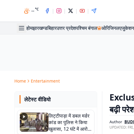
°C
|
|
|
|
--
होम
झारखण्ड
बिहार
उत्तर प्रदेश
पश्चिम बंगाल
ओरिजिनल
एजुकेशन
Home
Entertainment
Exclusi
लेटेस्ट वीडियो
बढ़ी परे
लिट्टीपाड़ा में डबल मर्डर
कांड का पुलिस ने किया
Author
BUD
UPDATED:
FRI
खुलासा, 12 घंटे में आरोपी