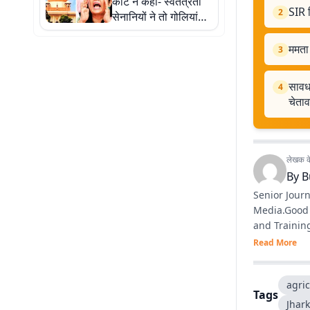
कोर्ट ने कहा- स्वतंत्रता
SIR ट
2
सेनानियों ने तो गोलियां
खायीं थीं, आपको अंडे से
डर क्यों?
ममता 
3
सावधा
4
चेता
लेखक के 
By
B
Senior Journ
Media.Good writing ski
and Training
Read More
agric
Tags
Jhar