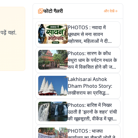
फोटो गैलरी
और देखें
PHOTOS : नवादा में
ढ़ें यहां.
धूमधाम से मना सावन
महोत्सव, महिलाओं ने दी
सांस्कृतिक प्रस्तुतियां
Photos: सारण के कोंध
मथुरा धाम के पर्यटन स्थल के
रूप में विकसित होने की जगी
आस, 9 तस्वीरों में देखें पूरी
Lakhisarai Ashok
कहानी
Dham Photo Story:
लखीसराय का प्रसिद्ध
अशोक धाम—आस्था,
Photos: बारिश में निखर
श्रृंगार, अनुष्ठान और
उठती है 'झरनों के शहर' रांची
अलौकिक संध्या आरती के
की खूबसूरती, वीकेंड में घूम
विहंगम दृश्य
आएं ये 5 वादियां
PHOTOS : भाजपा
कार्यालय का सैकड़ों लोगों ने