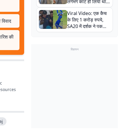
लगभग काट ही लिया था,
न्यूजीलैंड सीरीज से पहले
Viral Video: एक कैच
बाल-बाल बचे
के लिए 1 करोड़ रुपये,
ी विवाद
SA20 में दर्शक ने पकड़ा
एक हाथ से गजब का कैच
 बारिश की
विज्ञापन
ic
aj