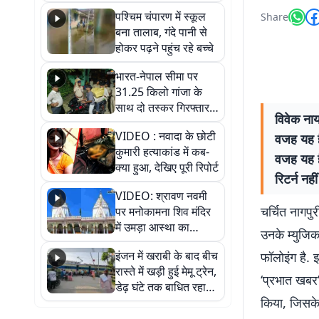
गिरफ्तार
पश्चिम चंपारण में स्कूल
Share
बना तालाब, गंदे पानी से
होकर पढ़ने पहुंच रहे बच्चे
भारत-नेपाल सीमा पर
31.25 किलो गांजा के
साथ दो तस्कर गिरफ्तार,
विवेक नाय
नेपाली नंबर की बाइक
VIDEO : नवादा के छोटी
वजह यह है
जब्त
कुमारी हत्याकांड में कब-
वजह यह ह
क्या हुआ, देखिए पूरी रिपोर्ट
रिटर्न नही
VIDEO: श्रावण नवमी
चर्चित नागपु
पर मनोकामना शिव मंदिर
में उमड़ा आस्था का
उनके म्युजि
सैलाब, हर-हर महादेव के
इंजन में खराबी के बाद बीच
फॉलोइंग है. झ
जयघोष से गूंजा परिसर
रास्ते में खड़ी हुई मेमू ट्रेन,
‘प्रभात खबर
डेढ़ घंटे तक बाधित रहा
किया, जिसके क
आवागमन