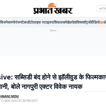
Searc
बिजनेस
मनोरंजन
टेक
ऑटो
लाइफ स्टाइल
राशिफल
धर्म
खेल
देश
विश्व
शॉर्ट्स
वीडियो
ओ
विज्ञापन
ve: सब्सिडी बंद होने से झॉलीवुड के फिल्मकार
शानी, बोले नागपुरी एक्टर विवेक नायक
HMANI MINJ
, 11 NOV 2022 01:39 PM (IST)