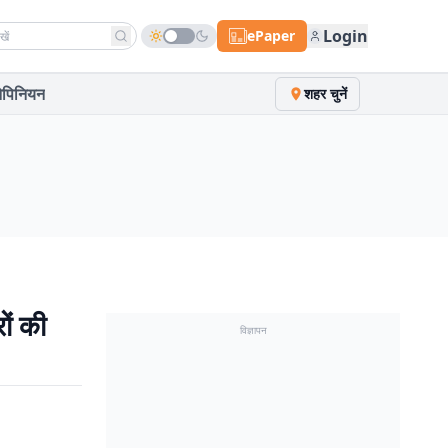
h news
Login
ePaper
पिनियन
शहर चुनें
ों की
विज्ञापन