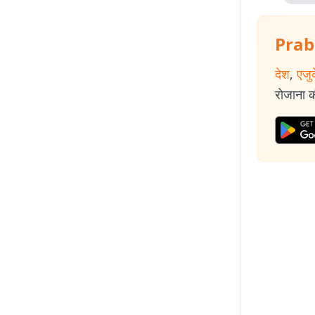
Prab
देश
,
एजु
रोजाना की