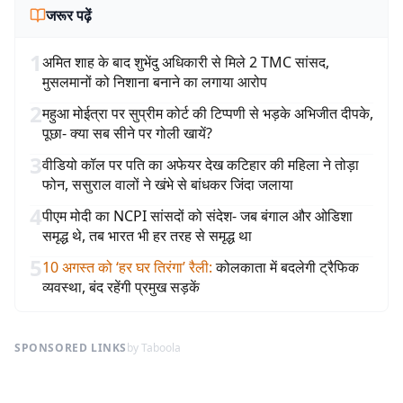
जरूर पढ़ें
1
अमित शाह के बाद शुभेंदु अधिकारी से मिले 2 TMC सांसद,
मुसलमानों को निशाना बनाने का लगाया आरोप
2
महुआ मोईत्रा पर सुप्रीम कोर्ट की टिप्पणी से भड़के अभिजीत दीपके,
पूछा- क्या सब सीने पर गोली खायें?
3
वीडियो कॉल पर पति का अफेयर देख कटिहार की महिला ने तोड़ा
फोन, ससुराल वालों ने खंभे से बांधकर जिंदा जलाया
4
पीएम मोदी का NCPI सांसदों को संदेश- जब बंगाल और ओडिशा
समृद्ध थे, तब भारत भी हर तरह से समृद्ध था
5
10 अगस्त को ‘हर घर तिरंगा’ रैली
:
कोलकाता में बदलेगी ट्रैफिक
व्यवस्था, बंद रहेंगी प्रमुख सड़कें
SPONSORED LINKS
by Taboola