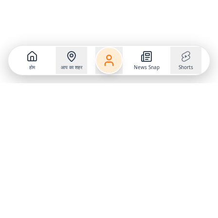
होम
आप का शहर
News Snap
Shorts
Follow us on
X
Download Mobile App