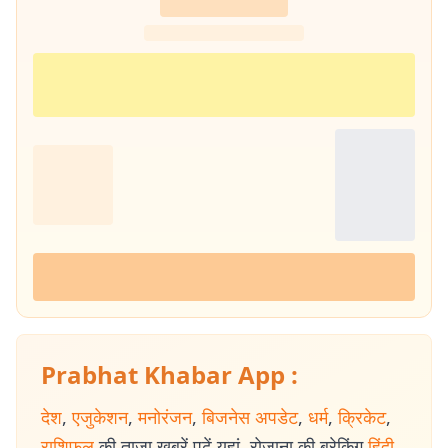
Prabhat Khabar App :
देश
,
एजुकेशन
,
मनोरंजन
,
बिजनेस अपडेट
,
धर्म
,
क्रिकेट
,
राशिफल
की ताजा खबरें पढ़ें यहां. रोजाना की ब्रेकिंग
हिंदी