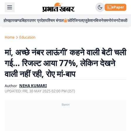
ePaper
होम
झारखण्ड
बिहार
उत्तर प्रदेश
पश्चिम बंगाल
ओरिजिनल
एजुकेशन
बिजनेस
मनोरंजन
टेक
ऑटो
Home
Education
मां, अच्छे नंबर लाऊंगी’ कहने वाली बेटी चली
गई… रिजल्ट आया 77%, लेकिन देखने
वाली नहीं रही, रोए मां-बाप
Author
NEHA KUMARI
UPDATED:
FRI, 30 MAY 2025 02:00 PM (IST)
विज्ञापन