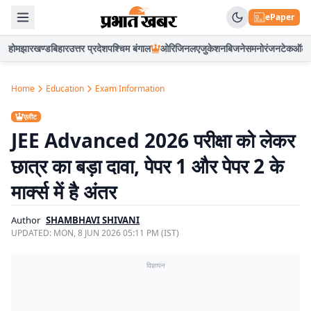
ePaper
होम
झारखण्ड
बिहार
उत्तर प्रदेश
पश्चिम बंगाल
ओरिजिनल
एजुकेशन
बिजनेस
मनोरंजन
टेक
ऑटो
Home
Education
Exam Information
एलीट
JEE Advanced 2026 परीक्षा को लेकर
छात्र का बड़ा दावा, पेपर 1 और पेपर 2 के
मार्क्स में है अंतर
Author
SHAMBHAVI SHIVANI
UPDATED:
MON, 8 JUN 2026 05:11 PM (IST)
विज्ञापन