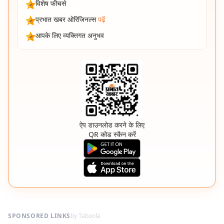
विशेष फीचर्स
प्रभात खबर ओरिजिनल्स
पढ़ें
आपके लिए व्यक्तिगत अनुभव
ऐप डाउनलोड करने के लिए
QR कोड स्कैन करें
SPONSORED LINKS
by Taboola