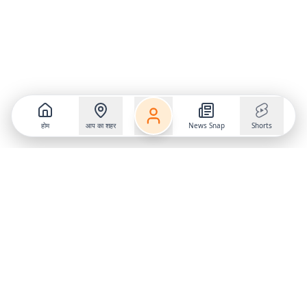
होम
आप का शहर
News Snap
Shorts
Follow us on
X
Download Mobile App