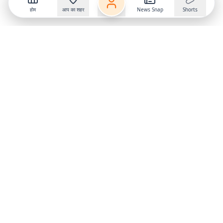
होम
आप का शहर
News Snap
Shorts
Follow us on
X
Download Mobile App
State
›
Jharkhand
›
Hindi News
Gumla News
Bihar News
Dumka News
Delhi News
Ranchi News
Odisha News
Bokaro News