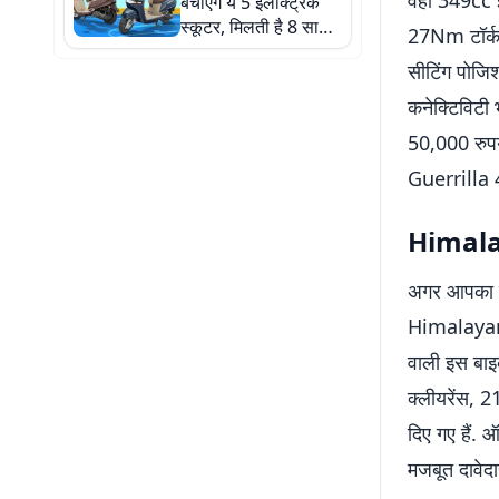
वही 349cc 
बचाएंगे ये 5 इलेक्ट्रिक
स्कूटर, मिलती है 8 साल
27Nm टॉर्क 
तक की वारंटी, देखें लिस्ट
सीटिंग पोजिश
कनेक्टिविटी
50,000 रुपय
Guerrilla 
Himalay
अगर आपका प्ल
Himalayan 
वाली इस बाइ
क्लीयरेंस, 2
दिए गए हैं.
मजबूत दावेदा