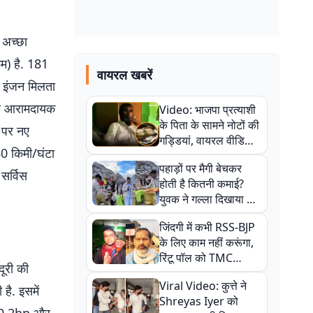
 अच्छा
म) है. 181
वायरल खबरें
ड इंजन मिलता
और आरामदायक
Video: भाजपा प्रत्याशी
के पिता के सामने नोटों की
र पर नए
गड्डियां, वायरल वीडियो
80 किमी/घंटा
से राजनीति में उबाल,
पहाड़ों पर मैगी बेचकर
अजित महतो बोले- TMC
सर्विस
होती है कितनी कमाई?
की गंदी चाल
युवक ने गल्ला दिखाया तो
नौकरी वालों के खड़े हो गए
जिंदगी में कभी RSS-BJP
कान
के लिए काम नहीं करूंगा,
रिंटू पॉल को TMC
ूरी की
ऑफिस में ले जाकर पीटा,
Viral Video: कुत्ते ने
Video वायरल
है. इसमें
Shreyas Iyer को