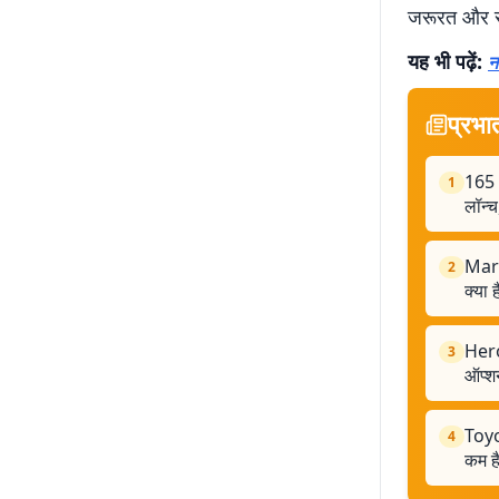
जरूरत और रा
यह भी पढ़ें:
न
प्रभा
165 k
1
लॉन्च
Maru
2
क्या 
Hero 
3
ऑप्श
Toyo
4
कम है