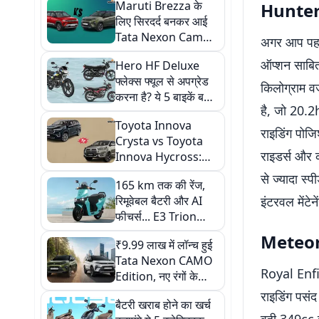
Maruti Brezza के
Hunter 
लिए सिरदर्द बनकर आई
Tata Nexon Camo,
अगर आप पहल
जानें इस नई कार में ऐसा
ऑप्शन साबित
Hero HF Deluxe
क्या है खास
फ्लेक्स फ्यूल से अपग्रेड
किलोग्राम व
करना है? ये 5 बाइकें बन
है, जो 20.
सकती हैं सबसे बेस्ट
Toyota Innova
ऑप्शन
राइडिंग पोजि
Crysta vs Toyota
राइडर्स और क
Innova Hycross:
किसकी मंथली EMI
से ज्यादा स
165 km तक की रेंज,
सबसे कम है? खरीदने से
रिमूवेबल बैटरी और AI
इंटरवल मेंटेन
पहले जान लें
फीचर्स... E3 Trion
इलेक्ट्रिक स्कूटर सीरीज
Meteor 3
₹9.99 लाख में लॉन्च हुई
हुई लॉन्च, जानें कीमत
Tata Nexon CAMO
Royal Enfie
Edition, नए रंगों के
साथ मिलेंगे शानदार
राइडिंग पसंद
बैटरी खराब होने का खर्च
फीचर्स