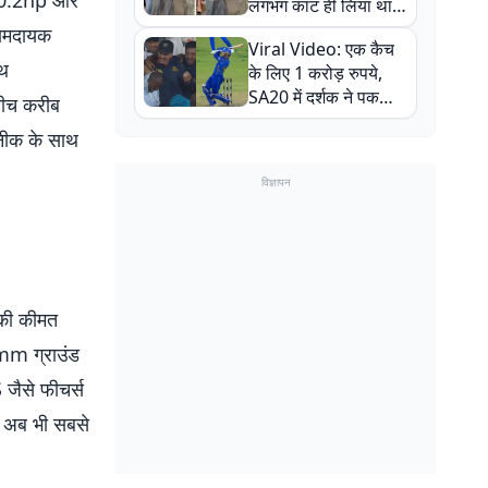
 20.2hp और
लगभग काट ही लिया था,
न्यूजीलैंड सीरीज से पहले
रामदायक
Viral Video: एक कैच
बाल-बाल बचे
ूथ
के लिए 1 करोड़ रुपये,
SA20 में दर्शक ने पकड़ा
बीच करीब
एक हाथ से गजब का कैच
कनीक के साथ
विज्ञापन
की कीमत
0mm ग्राउंड
 जैसे फीचर्स
ं अब भी सबसे