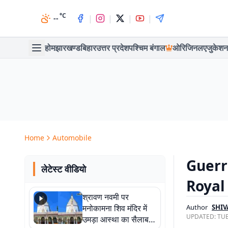
°C
|
|
|
|
--
होम
झारखण्ड
बिहार
उत्तर प्रदेश
पश्चिम बंगाल
ओरिजिनल
एजुकेशन
Home
Automobile
Guerri
लेटेस्ट वीडियो
Royal E
श्रावण नवमी पर
मनोकामना शिव मंदिर में
Author
SHIV
UPDATED:
TUE
उमड़ा आस्था का सैलाब,