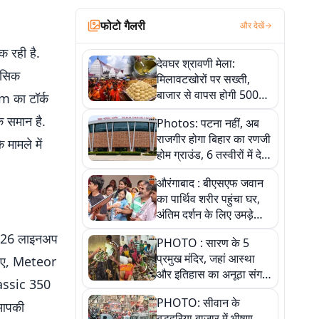
फोटो गैलरी
और देखें
 रही है.
देवघर श्रावणी मेला:
ासिक
मिलावटखोरों पर सख्ती,
बाजार से वापस होगी 500
m का टॉर्क
किलो संदिग्ध खाद्य सामग्री,
े समान है.
Photos: पटना नहीं, अब
देखें तस्वीरें
राजगीर होगा बिहार का रणजी
मामले में
होम ग्राउंड, 6 तस्वीरों में देखें
नए स्टेडियम की पूरी कहानी
औरंगाबाद : बीएसएफ जवान
का पार्थिव शरीर पहुंचा घर,
अंतिम दर्शन के लिए उमड़े
लोग
 2026 लाइनअप
PHOTO : सारण के 5
प्रमुख मंदिर, जहां आस्था
लिए, Meteor
और इतिहास का अनूठा संगम,
lassic 350
तस्वीरों में जानिए
PHOTO: सीवान के
ह आपकी
बड़हरिया बाजार में भीषण