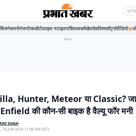
Searc
बिजनेस
मनोरंजन
टेक
ऑटो
लाइफ स्टाइल
राशिफल
धर्म
खेल
देश
विश्व
शॉर्ट्स
वीडियो
ओ
विज्ञापन
lla, Hunter, Meteor या Classic? जा
nfield की कौन-सी बाइक है वैल्यू फॉर मनी
ANI SHAH
, 16 JUN 2026 11:06 AM (IST)