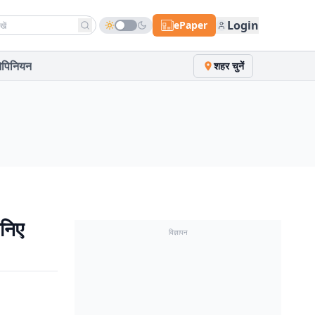
h news
Login
ePaper
पिनियन
शहर चुनें
निए
विज्ञापन