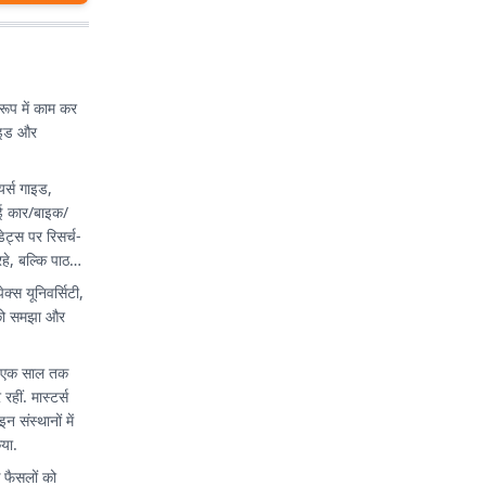
रूप में काम कर
गाइड और
यर्स गाइड,
 नई कार/बाइक/
डेट्स पर रिसर्च-
े, बल्कि पाठकों
्स यूनिवर्सिटी,
ं को समझा और
ब एक साल तक
हीं. मास्टर्स
संस्थानों में
िया.
े फैसलों को