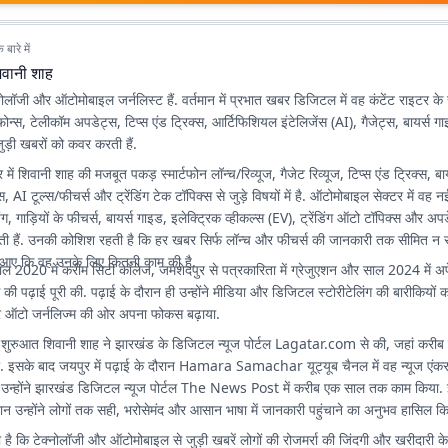
बारे में
िवानी शाह
नोलॉजी और ऑटोमोबाइल जर्नलिस्ट हैं. वर्तमान में प्रभात खबर डिजिटल में वह कंटेंट राइटर के 
र्टफोन्स, टेलीकॉम अपडेट्स, टिप्स एंड ट्रिक्स, आर्टिफिशियल इंटेलिजेंस (AI), गैजेट्स, बायर्स 
ड़ी खबरों को कवर करती हैं.
र में शिवानी शाह की मजबूत पकड़ स्मार्टफोन लॉन्च/रिव्यूज, गैजेट रिव्यूज, टिप्स एंड ट्रिक्स, बा
 AI टूल्स/फीचर्स और ट्रेंडिंग टेक टॉपिक्स से जुड़े विषयों में है. ऑटोमोबाइल सेक्टर में वह
चिंग, गाड़ियों के फीचर्स, बायर्स गाइड, इलेक्ट्रिक व्हीकल्स (EV), ट्रेंडिंग ऑटो टॉपिक्स और अप
खती हैं. उनकी कोशिश रहती है कि हर खबर सिर्फ लॉन्च और फीचर्स की जानकारी तक सीमित न रह
आए कि वह उनके लिए कितनी काम की है.
ाल 2020 में करीम सिटी कॉलेज, जमशेदपुर से पत्रकारिता में ग्रेजुएशन और साल 2024 में अपेक
स की पढ़ाई पूरी की. पढ़ाई के दौरान ही उन्होंने मीडिया और डिजिटल स्टोरीटेलिंग की बारीकियो
और ऑटो जर्नलिज्म की ओर अपना फोकस बढ़ाया.
शुरुआत शिवानी शाह ने झारखंड के डिजिटल न्यूज पोर्टल
Lagatar.com
से की, जहां करी
या. इसके बाद जयपुर में पढ़ाई के दौरान Hamara Samachar यूट्यूब चैनल में वह न्यूज एंकर र
द उन्होंने झारखंड डिजिटल न्यूज पोर्टल The News Post में करीब एक साल तक काम किया. इन 
ान उन्होंने लोगों तक सही, भरोसेमंद और आसान भाषा में जानकारी पहुंचाने का अनुभव हासिल क
 है कि टेक्नोलॉजी और ऑटोमोबाइल से जुड़ी खबरें लोगों की रोजमर्रा की जिंदगी और खरीदारी क