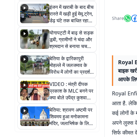
हर-हर महादेव के जयघोष
इंजन में खराबी के बाद बीच
से गूंजा परिसर
रास्ते में खड़ी हुई मेमू ट्रेन,
Share
डेढ़ घंटे तक बाधित रहा
आवागमन
योगापट्टी में बाढ़ से सड़क
डूबी, ग्रामीणों ने चंदा और
श्रमदान से बनाया चचरी
पुल
बेतिया के द्वारिकापुरी
Royal En
मोहल्ले में जलजमाव के
बाइक खरी
विरोध में लोगों का प्रदर्शन,
स्थायी समाधान की मांग
आपके लिए
VIDEO : मंत्री दीपक
प्रकाश के MLC बनने पर
Royal Enfie
क्या बोले उपेंद्र कुशवाहा,
आता है. लेकि
सुनिए
बेतिया: श्रावण अष्टमी पर
कई लोगों के 
शिवमय हुआ मनोकामना
अपने लुक्स के
मंदिर, जलाभिषेक के लिए
लगी लंबी कतारें
सिर्फ कीमत 