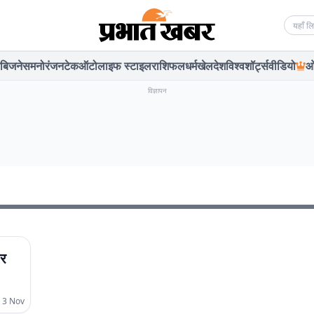
Searc
बिजनेस
मनोरंजन
टेक
ऑटो
लाइफ स्टाइल
राशिफल
धर्म
खेल
देश
विश्व
शॉर्ट्स
वीडियो
ओ
विज्ञापन
पर
 3 Nov