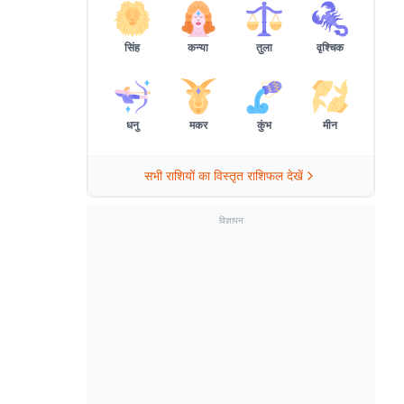
सिंह
कन्या
तुला
वृश्चिक
धनु
मकर
कुंभ
मीन
सभी राशियों का विस्तृत राशिफल देखें
विज्ञापन