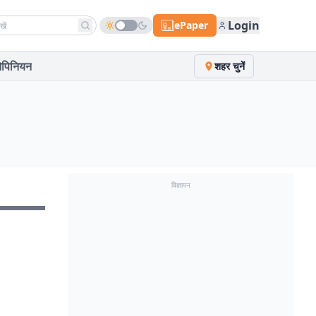
h news
Login
ePaper
पिनियन
शहर चुनें
विज्ञापन