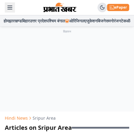
ePaper
होम
झारखण्ड
बिहार
उत्तर प्रदेश
पश्चिम बंगाल
ओरिजिनल
एजुकेशन
बिजनेस
मनोरंजन
टेक
ऑटो
विज्ञापन
Hindi News
Sripur Area
Articles on Sripur Area