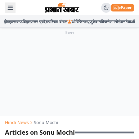
ePaper
होम
झारखण्ड
बिहार
उत्तर प्रदेश
पश्चिम बंगाल
ओरिजिनल
एजुकेशन
बिजनेस
मनोरंजन
टेक
ऑटो
विज्ञापन
Hindi News
Sonu Mochi
Articles on Sonu Mochi