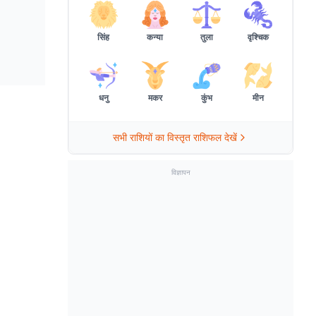
सिंह
कन्या
तुला
वृश्चिक
धनु
मकर
कुंभ
मीन
सभी राशियों का विस्तृत राशिफल देखें
विज्ञापन