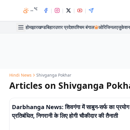
°C
|
|
|
|
--
होम
झारखण्ड
बिहार
उत्तर प्रदेश
पश्चिम बंगाल
ओरिजिनल
एजुकेशन
Hindi News
Shivganga Pokhar
Articles on Shivganga Pokh
Darbhanga News: शिवगंगा में साबुन-सर्फ का प्रयोग
प्रतिबंधित, निगरानी के लिए होगी चौकीदार की तैनाती