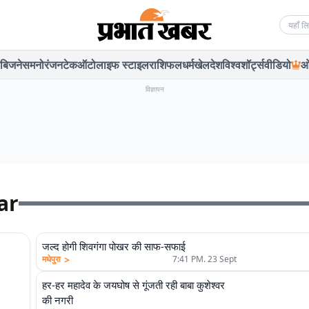
Searc
बिजनेस
मनोरंजन
टेक
ऑटो
लाइफ स्टाइल
राशिफल
धर्म
खेल
देश
विश्व
शॉर्ट्स
वीडियो
ओ
विज्ञापन
ar
जल्द होगी शिवगंगा पोखर की साफ-सफाई
>
मधेपुरा
7:41 PM. 23 Sept
हर-हर महादेव के जयघोष से गूंजती रही बाबा कुशेश्वर
की नगरी