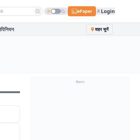
h news
Login
ePaper
पिनियन
शहर चुनें
विज्ञापन