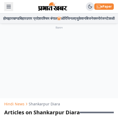
ePaper
होम
झारखण्ड
बिहार
उत्तर प्रदेश
पश्चिम बंगाल
ओरिजिनल
एजुकेशन
बिजनेस
मनोरंजन
टेक
ऑटो
विज्ञापन
Hindi News
Shankarpur Diara
Articles on Shankarpur Diara