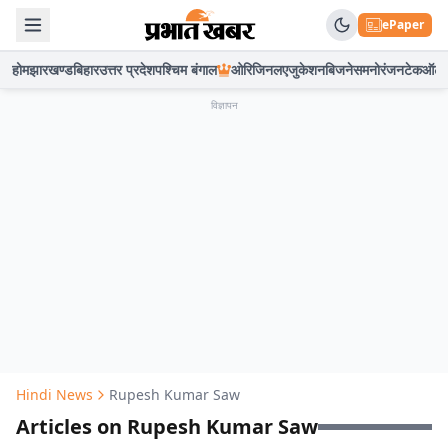
ePaper
होम
झारखण्ड
बिहार
उत्तर प्रदेश
पश्चिम बंगाल
ओरिजिनल
एजुकेशन
बिजनेस
मनोरंजन
टेक
ऑटो
विज्ञापन
Hindi News
Rupesh Kumar Saw
Articles on Rupesh Kumar Saw