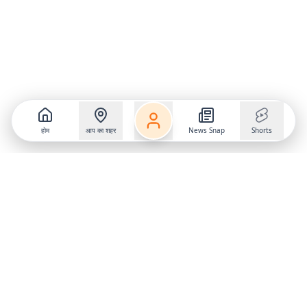
होम
आप का शहर
News Snap
Shorts
Follow us on
X
Download Mobile App