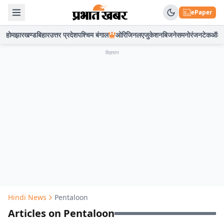
ePaper
होम
झारखण्ड
बिहार
उत्तर प्रदेश
पश्चिम बंगाल
ओरिजिनल
एजुकेशन
बिजनेस
मनोरंजन
टेक
ऑटो
विज्ञापन
Hindi News
Pentaloon
Articles on Pentaloon