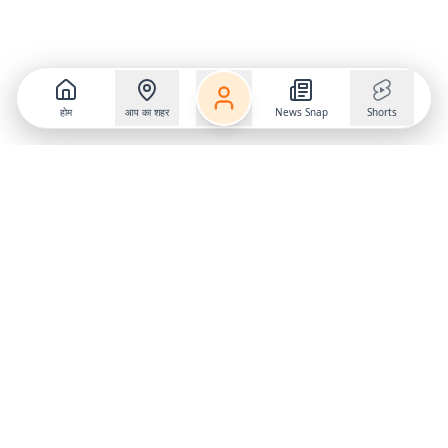
होम
आप का शहर
News Snap
Shorts
Follow us on
X
Download Mobile App
State
›
Jharkhand
›