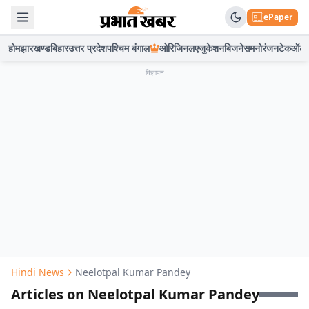
ePaper
होम
झारखण्ड
बिहार
उत्तर प्रदेश
पश्चिम बंगाल
ओरिजिनल
एजुकेशन
बिजनेस
मनोरंजन
टेक
ऑटो
विज्ञापन
Hindi News
Neelotpal Kumar Pandey
Articles on Neelotpal Kumar Pandey