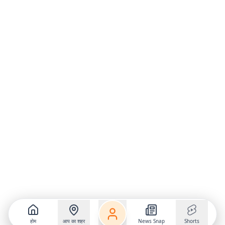
होम
आप का शहर
News Snap
Shorts