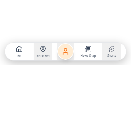
होम
आप का शहर
News Snap
Shorts
Follow us on
X
Download Mobile App