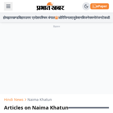
ePaper
होम
झारखण्ड
बिहार
उत्तर प्रदेश
पश्चिम बंगाल
ओरिजिनल
एजुकेशन
बिजनेस
मनोरंजन
टेक
ऑटो
विज्ञापन
Hindi News
Naima Khatun
Articles on Naima Khatun