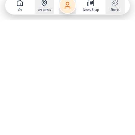
होम
आप का शहर
News Snap
Shorts
Follow us on
X
Download Mobile App
State
›
Jharkhand
›
Hindi News
Gumla News
Bihar News
Dumka News
Delhi News
Ranchi News