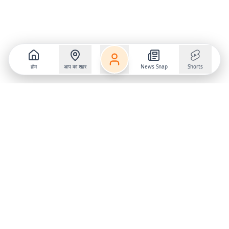
होम
आप का शहर
News Snap
Shorts
Follow us on
X
Download Mobile App