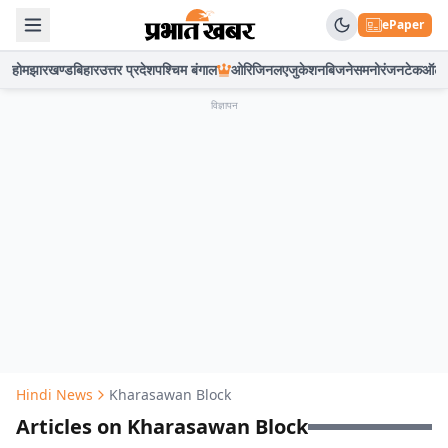
ePaper
होम
झारखण्ड
बिहार
उत्तर प्रदेश
पश्चिम बंगाल
ओरिजिनल
एजुकेशन
बिजनेस
मनोरंजन
टेक
ऑटो
विज्ञापन
Hindi News
Kharasawan Block
Articles on Kharasawan Block