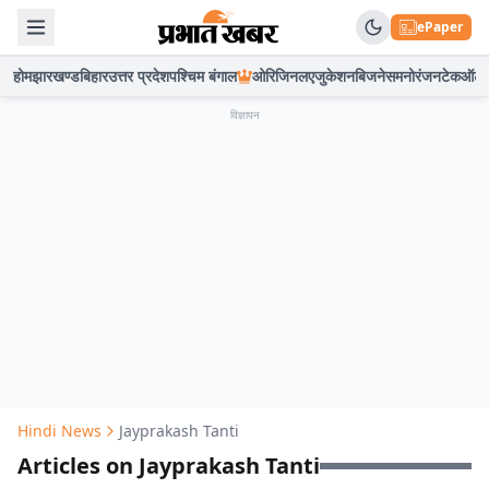
ePaper
होम
झारखण्ड
बिहार
उत्तर प्रदेश
पश्चिम बंगाल
ओरिजिनल
एजुकेशन
बिजनेस
मनोरंजन
टेक
ऑटो
विज्ञापन
Hindi News
Jayprakash Tanti
Articles on Jayprakash Tanti