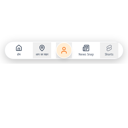
होम
आप का शहर
News Snap
Shorts
Follow us on
X
Download Mobile App