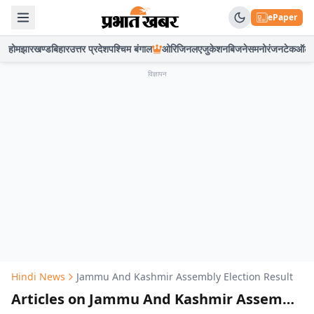
ePaper
होम
झारखण्ड
बिहार
उत्तर प्रदेश
पश्चिम बंगाल
ओरिजिनल
एजुकेशन
बिजनेस
मनोरंजन
टेक
ऑटो
विज्ञापन
Hindi News
Jammu And Kashmir Assembly Election Result
Articles on Jammu And Kashmir Assembly Election Result