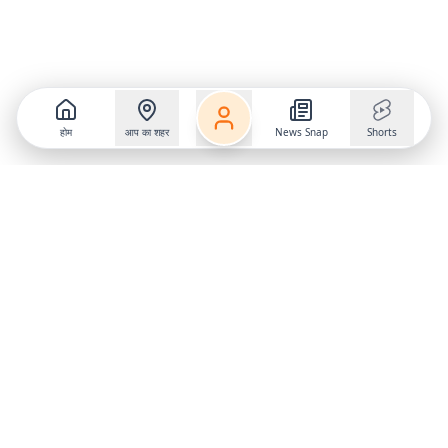
होम
आप का शहर
News Snap
Shorts
Follow us on
X
Download Mobile App