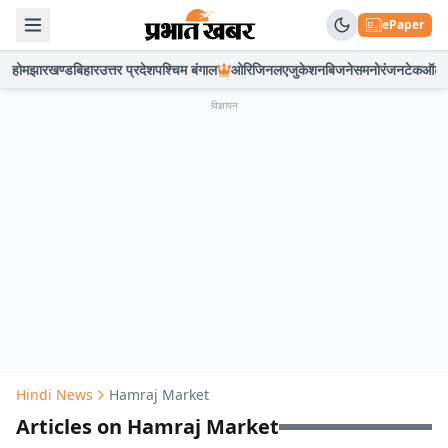
ePaper
होम
झारखण्ड
बिहार
उत्तर प्रदेश
पश्चिम बंगाल
ओरिजिनल
एजुकेशन
बिजनेस
मनोरंजन
टेक
ऑटो
विज्ञापन
Hindi News
Hamraj Market
Articles on Hamraj Market