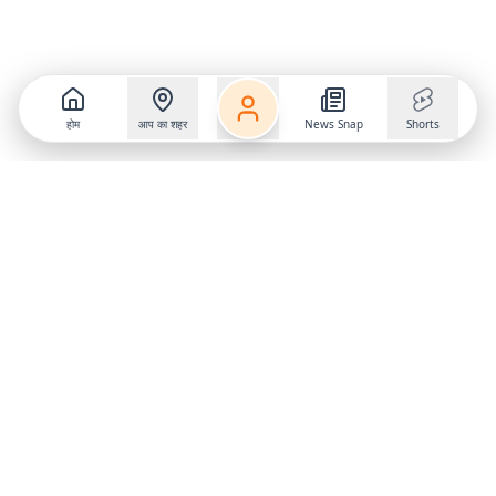
होम
आप का शहर
News Snap
Shorts
Follow us on
X
Download Mobile App
State
›
Jharkhand
›