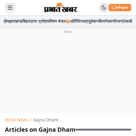
ePaper
होम
झारखण्ड
बिहार
उत्तर प्रदेश
पश्चिम बंगाल
ओरिजिनल
एजुकेशन
बिजनेस
मनोरंजन
टेक
ऑटो
विज्ञापन
Hindi News
Gajna Dham
Articles on Gajna Dham