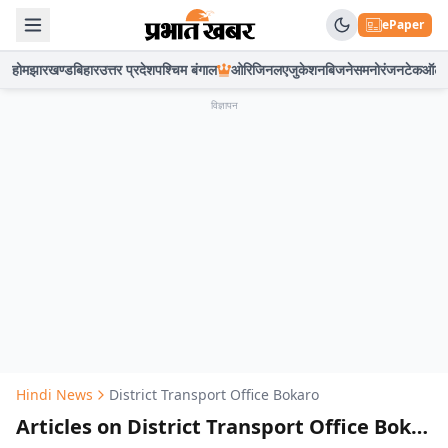
ePaper
होम
झारखण्ड
बिहार
उत्तर प्रदेश
पश्चिम बंगाल
ओरिजिनल
एजुकेशन
बिजनेस
मनोरंजन
टेक
ऑटो
विज्ञापन
Hindi News
District Transport Office Bokaro
Articles on District Transport Office Bokaro