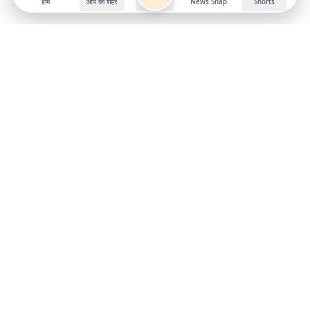
होम
आप का शहर
News Snap
Shorts
Follow us on
X
Download Mobile App
State
›
Jharkhand
›
Hindi News
Gumla News
Bihar News
Dumka News
Delhi News
Ranchi News
Odisha News
Bokaro News