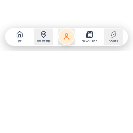
होम
आप का शहर
News Snap
Shorts
Follow us on
X
Download Mobile App