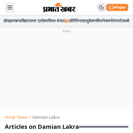
ePaper
होम
झारखण्ड
बिहार
उत्तर प्रदेश
पश्चिम बंगाल
ओरिजिनल
एजुकेशन
बिजनेस
मनोरंजन
टेक
ऑटो
विज्ञापन
Hindi News
Damian Lakra
Articles on Damian Lakra