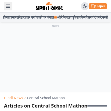
ePaper
होम
झारखण्ड
बिहार
उत्तर प्रदेश
पश्चिम बंगाल
ओरिजिनल
एजुकेशन
बिजनेस
मनोरंजन
टेक
ऑटो
विज्ञापन
Hindi News
Central School Mathon
Articles on Central School Mathon