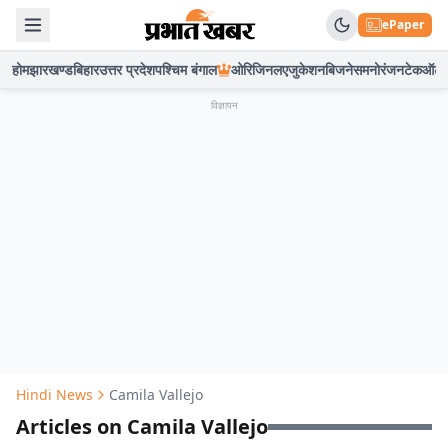
ePaper
होम
झारखण्ड
बिहार
उत्तर प्रदेश
पश्चिम बंगाल
ओरिजिनल
एजुकेशन
बिजनेस
मनोरंजन
टेक
ऑटो
विज्ञापन
Hindi News
Camila Vallejo
Articles on Camila Vallejo