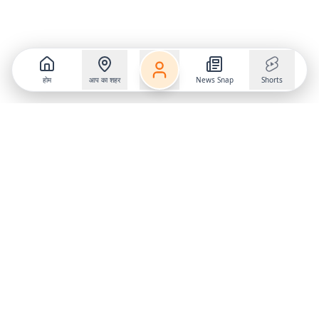
होम
आप का शहर
News Snap
Shorts
Follow us on
X
Download Mobile App
State
›
Jharkhand
›