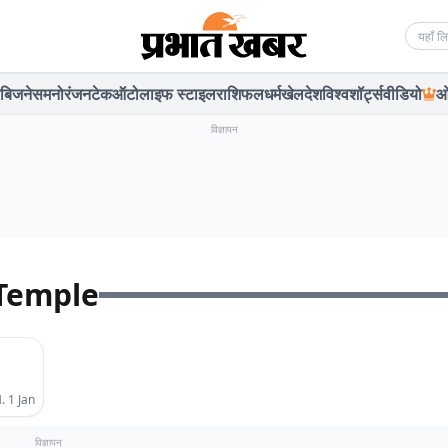
Searc
बिजनेस
मनोरंजन
टेक
ऑटो
लाइफ स्टाइल
राशिफल
धर्म
खेल
देश
विश्व
शॉर्ट्स
वीडियो
ओ
विज्ञापन
 Temple
. 1 Jan
विज्ञापन