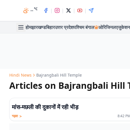
°C
|
|
|
|
--
होम
झारखण्ड
बिहार
उत्तर प्रदेश
पश्चिम बंगाल
ओरिजिनल
एजुकेशन
Hindi News
Bajrangbali Hill Temple
Articles on Bajrangbali Hill
मांस-मछली की दुकानों में रही भीड़
>
गढ़वा
8:42 PM