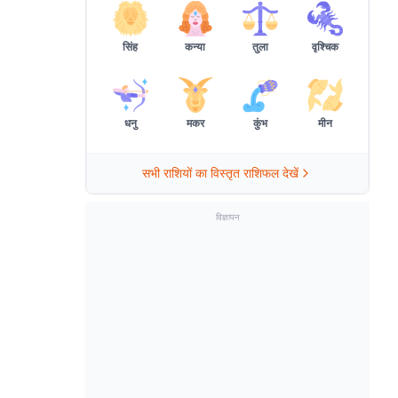
सिंह
कन्या
तुला
वृश्चिक
धनु
मकर
कुंभ
मीन
सभी राशियों का विस्तृत राशिफल देखें
विज्ञापन