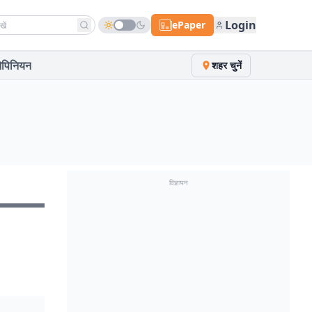
h news
Login
ePaper
पिनियन
शहर चुनें
विज्ञापन