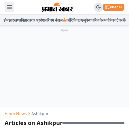
ePaper
होम
झारखण्ड
बिहार
उत्तर प्रदेश
पश्चिम बंगाल
ओरिजिनल
एजुकेशन
बिजनेस
मनोरंजन
टेक
ऑटो
विज्ञापन
Hindi News
Ashikpur
Articles on Ashikpur