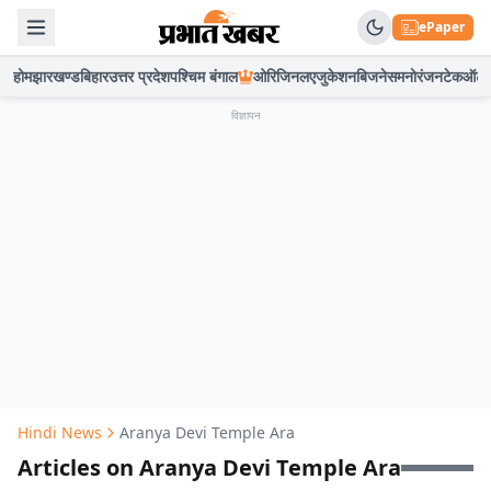
ePaper
होम
झारखण्ड
बिहार
उत्तर प्रदेश
पश्चिम बंगाल
ओरिजिनल
एजुकेशन
बिजनेस
मनोरंजन
टेक
ऑटो
विज्ञापन
Hindi News
Aranya Devi Temple Ara
Articles on Aranya Devi Temple Ara