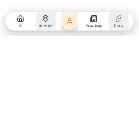
होम
आप का शहर
News Snap
Shorts
Follow us on
X
Download Mobile App
State
›
Jharkhand
›
Hindi News
Gumla News