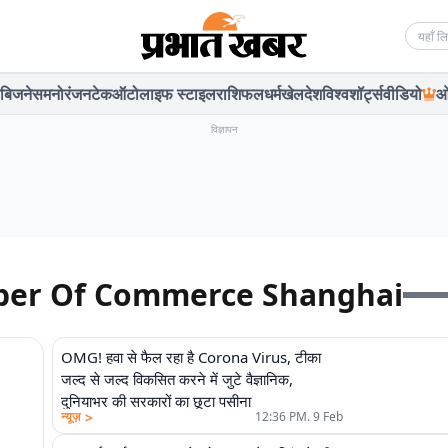
Searc
बिजनेस
मनोरंजन
टेक
ऑटो
लाइफ स्टाइल
राशिफल
धर्म
खेल
देश
विश्व
शॉर्ट्स
वीडियो
ओ
विज्ञापन
mber Of Commerce Shanghai
OMG! हवा से फैल रहा है Corona Virus, टीका
जल्द से जल्द विकसित करने में जुटे वैज्ञानिक,
दुनियाभर की सरकारों का छूटा पसीना
>
न्यूज़
12:36 PM. 9 Feb