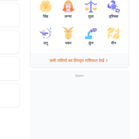
सिंह
कन्या
तुला
वृश्चिक
धनु
मकर
कुंभ
मीन
सभी राशियों का विस्तृत राशिफल देखें
विज्ञापन