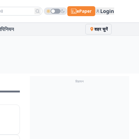
h news
Login
ePaper
पिनियन
शहर चुनें
विज्ञापन