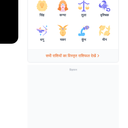
सिंह
कन्या
तुला
वृश्चिक
धनु
मकर
कुंभ
मीन
सभी राशियों का विस्तृत राशिफल देखें
विज्ञापन