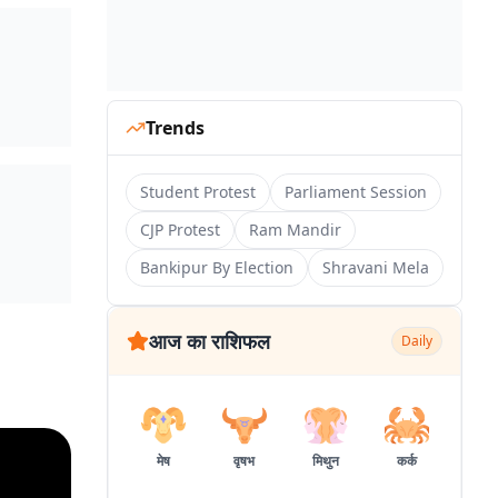
Trends
Student Protest
Parliament Session
CJP Protest
Ram Mandir
Bankipur By Election
Shravani Mela
आज का राशिफल
Daily
मेष
वृषभ
मिथुन
कर्क