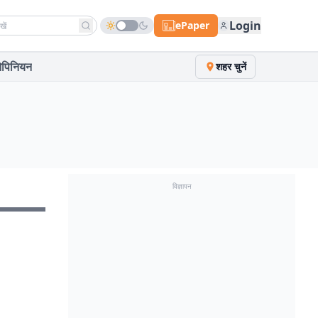
h news
Login
ePaper
पिनियन
शहर चुनें
विज्ञापन