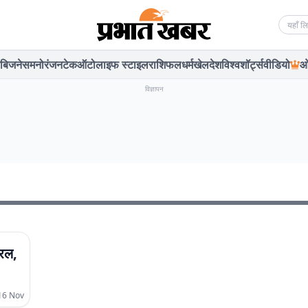
Searc
बिजनेस
मनोरंजन
टेक
ऑटो
लाइफ स्टाइल
राशिफल
धर्म
खेल
देश
विश्व
शॉर्ट्स
वीडियो
ओ
विज्ञापन
यरल,
16 Nov