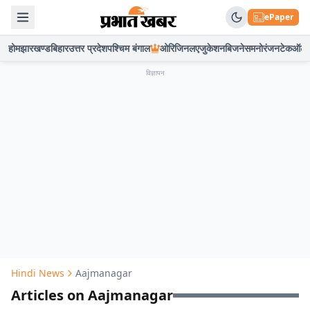
ePaper
होम
झारखण्ड
बिहार
उत्तर प्रदेश
पश्चिम बंगाल
ओरिजिनल
एजुकेशन
बिजनेस
मनोरंजन
टेक
ऑटो
विज्ञापन
Hindi News
Aajmanagar
Articles on Aajmanagar