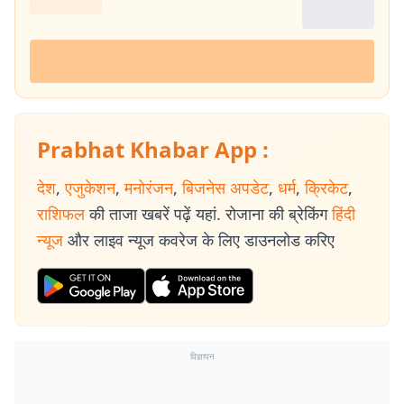
Prabhat Khabar App :
देश
,
एजुकेशन
,
मनोरंजन
,
बिजनेस अपडेट
,
धर्म
,
क्रिकेट
,
राशिफल
की ताजा खबरें पढ़ें यहां. रोजाना की ब्रेकिंग
हिंदी
न्यूज
और लाइव न्यूज कवरेज के लिए डाउनलोड करिए
विज्ञापन