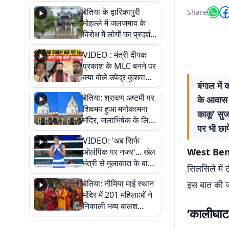
पुल
बेतिया के द्वारिकापुरी
Share
मोहल्ले में जलजमाव के
विरोध में लोगों का प्रदर्शन,
स्थायी समाधान की मांग
VIDEO : मंत्री दीपक
प्रकाश के MLC बनने पर
क्या बोले उपेंद्र कुशवाहा,
बंगाल में
सुनिए
बेतिया: श्रावण अष्टमी पर
के आवास प
शिवमय हुआ मनोकामना
काकू’ सुज
मंदिर, जलाभिषेक के लिए
पर भी छापे
लगी लंबी कतारें
VIDEO: 'अब सिर्फ
West Ben
ओलंपिक पर नजर'... खेल
मंत्री से मुलाकात के बाद
सिलसिले में 
जैसमीन लंबोरिया का बड़ा
बेतिया: नीमिया माई स्थान
इस बात की जा
बयान
मंदिर में 201 महिलाओं ने
निकाली भव्य कलश
‘कालीघाट
शोभायात्रा, शिवलिंग
प्राण-प्रतिष्ठा महोत्सव