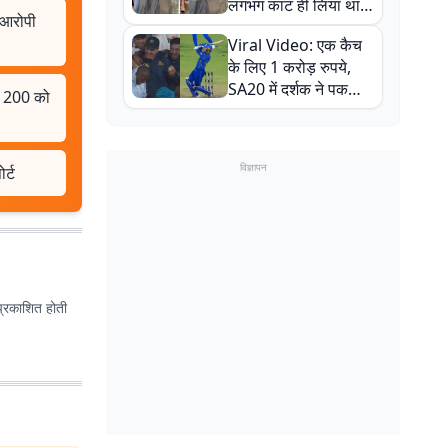
लगभग काट ही लिया था,
 आरोपी
न्यूजीलैंड सीरीज से पहले
Viral Video: एक कैच
बाल-बाल बचे
के लिए 1 करोड़ रुपये,
SA20 में दर्शक ने पकड़ा
त, 200 को
एक हाथ से गजब का कैच
विज्ञापन
र्ट
प्रकाशित होती