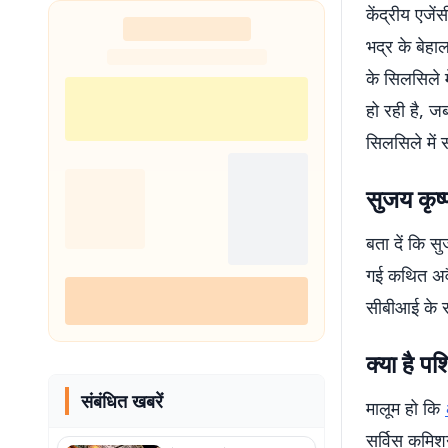
केंद्रीय एजे
शुरू
भद्र के बेहा
के सिलसिले म
हो रही है, ज
सिलसिले में 
सुजय कृष्
बता दें कि स
गई कथित अवैध
सीबीआई के सा
क्या है पश
संबंधित खबरें
मालूम हो कि
सर्विस कमिशन