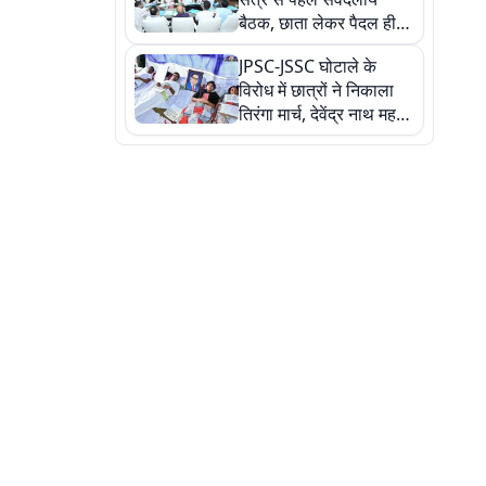
बैठक, छाता लेकर पैदल ही
सत्ता पक्ष की मीटिंग में पहुंचे
JPSC-JSSC घोटाले के
सीएम, देखें तस्वीरें
विरोध में छात्रों ने निकाला
तिरंगा मार्च, देवेंद्र नाथ महतो
ने किया जल ग्रहण, देखें
तस्वीरें