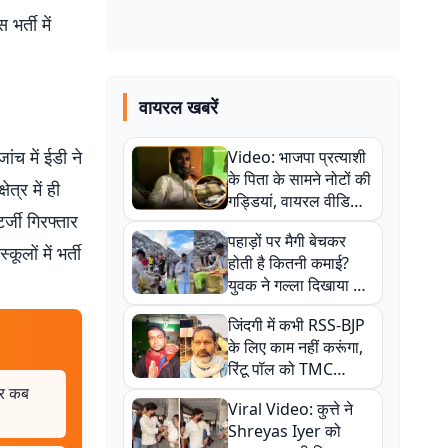
भर्ती में
वायरल खबरें
ंच में ईडी ने
Video: भाजपा प्रत्याशी
के पिता के सामने नोटों की
्र में ही
गड्डियां, वायरल वीडियो
र्जी गिरफ्तार
से राजनीति में उबाल,
पहाड़ों पर मैगी बेचकर
अजित महतो बोले- TMC
ों में भर्ती
होती है कितनी कमाई?
की गंदी चाल
युवक ने गल्ला दिखाया तो
नौकरी वालों के खड़े हो गए
जिंदगी में कभी RSS-BJP
कान
के लिए काम नहीं करूंगा,
रिंटू पॉल को TMC
ऑफिस में ले जाकर पीटा,
पर कब
Viral Video: कुत्ते ने
Video वायरल
Shreyas Iyer को