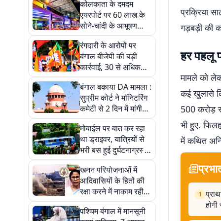
कोलकाता के दमदम
प्रक्रिया साल
एयरपोर्ट पर 60 लाख के
सोने-चांदी के आभूषण
गड़बड़ी की कई
जब्त, राजस्थान का
रंगदारी के आरोपों पर
आरोपी गिरफ्तार
हर पहलू प
बंगाल बीजेपी की बड़ी
कार्रवाई, 30 से अधिक
मामले को लेक
पदाधिकारी निलंबित, 200
बंगाल बकाया DA मामला :
को नोटिस
कई खुलासे कि
सुप्रीम कोर्ट ने मॉनिटरिंग
कमेटी से 2 दिन में मांगी
500 करोड़ रु
विस्तृत रिपोर्ट
भी हुए. फिलह
मोबाईल पर बात कर रहा
था ड्राइवर, यात्रियों से
में कथित अनि
भरी बस हुई दुर्घटनाग्रस्त,
15 यात्री घायल
प्रभा
खनन परियोजनाओं में
आदिवासियों के हितों की
रक्षा करने में नाकाम रही
प्राथ
1
ममता बनर्जी सरकार :
होगी 
पश्चिम बंगाल में मानसूनी
CAG रिपोर्ट