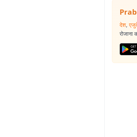
Prab
देश
,
एजु
रोजाना की