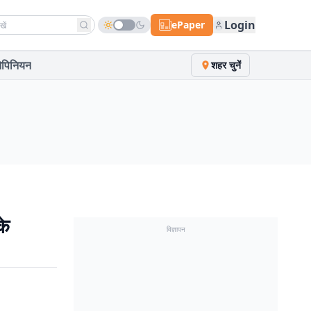
h news
Login
ePaper
पिनियन
शहर चुनें
के
विज्ञापन