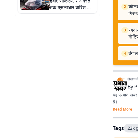
हवाएं सक्रिय, 7 अगस्त
कोलक
तक मूसलाधार बारिश का
2
गिरफ्
अलर्ट
रंगदा
3
नोटि
बंगाल
4
लेखक के 
By
P
यह प्रभात खबर क
हैं।
Read More
Tags
22k g