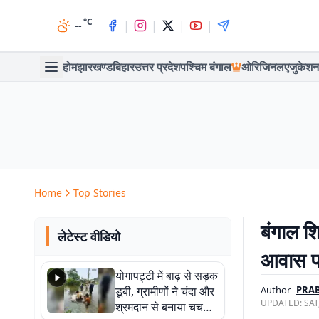
°C
|
|
|
|
--
होम
झारखण्ड
बिहार
उत्तर प्रदेश
पश्चिम बंगाल
ओरिजिनल
एजुकेशन
Home
Top Stories
बंगाल शि
लेटेस्ट वीडियो
आवास पर
योगापट्टी में बाढ़ से सड़क
डूबी, ग्रामीणों ने चंदा और
Author
PRAB
UPDATED:
SAT
श्रमदान से बनाया चचरी