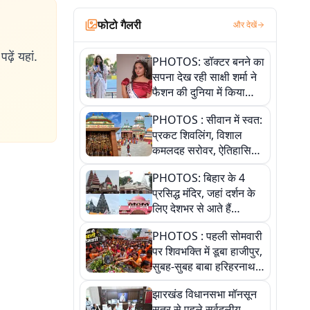
फोटो गैलरी
और देखें
ढ़ें यहां.
PHOTOS: डॉक्टर बनने का
सपना देख रही साक्षी शर्मा ने
फैशन की दुनिया में किया
कमाल,जानिए बेगूसराय की
PHOTOS : सीवान में स्वत:
बेटी ने कैसे दी अपने सपनों
प्रकट शिवलिंग, विशाल
को उड़ान
कमलदह सरोवर, ऐतिहासिक
महेंद्रनाथ मंदिर और घंटाघर
PHOTOS: बिहार के 4
की कहानी, तस्वीरों में देखिए
प्रसिद्ध मंदिर, जहां दर्शन के
लिए देशभर से आते हैं
श्रद्धालु, जानिए इनकी
PHOTOS : पहली सोमवारी
खासियत
पर शिवभक्ति में डूबा हाजीपुर,
सुबह-सुबह बाबा हरिहरनाथ
मंदिर पहुंचे तेजस्वी, 10
झारखंड विधानसभा मॉनसून
तस्वीरों में देखें नजारा
सत्र से पहले सर्वदलीय