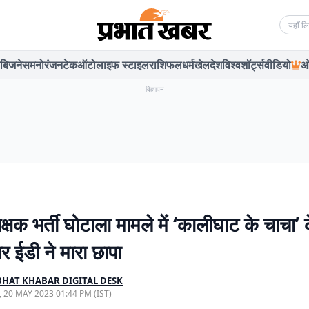
Searc
बिजनेस
मनोरंजन
टेक
ऑटो
लाइफ स्टाइल
राशिफल
धर्म
खेल
देश
विश्व
शॉर्ट्स
वीडियो
ओ
विज्ञापन
क्षक भर्ती घोटाला मामले में ‘कालीघाट के चाचा’ 
 ईडी ने मारा छापा
HAT KHABAR DIGITAL DESK
, 20 MAY 2023 01:44 PM (IST)