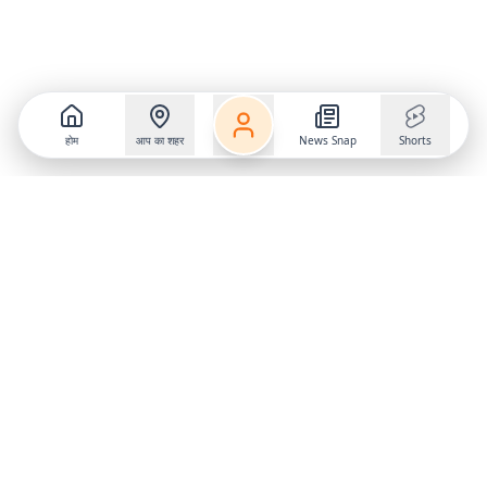
होम
आप का शहर
News Snap
Shorts
Follow us on
X
Download Mobile App