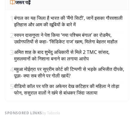
जरूर पढ़ें
1
बंगाल का यह जिला है भारत की ‘मैंगो सिटी’, जानें इसका गौरवशाली
इतिहास और आम की खूबियों के बारे में
2
स्वपन दासगुप्ता ने पेश किया ‘नया पश्चिम बंगाल’ का रोडमैप,
उद्योगपतियों से कहा- ‘सिंडिकेट राज’ खत्म, मिलेगा बेहतर माहौल
3
अमित शाह के बाद शुभेंदु अधिकारी से मिले 2 TMC सांसद,
मुसलमानों को निशाना बनाने का लगाया आरोप
4
महुआ मोईत्रा पर सुप्रीम कोर्ट की टिप्पणी से भड़के अभिजीत दीपके,
पूछा- क्या सब सीने पर गोली खायें?
5
वीडियो कॉल पर पति का अफेयर देख कटिहार की महिला ने तोड़ा
फोन, ससुराल वालों ने खंभे से बांधकर जिंदा जलाया
SPONSORED LINKS
by Taboola