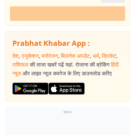
Prabhat Khabar App :
देश
,
एजुकेशन
,
मनोरंजन
,
बिजनेस अपडेट
,
धर्म
,
क्रिकेट
,
राशिफल
की ताजा खबरें पढ़ें यहां. रोजाना की ब्रेकिंग
हिंदी
न्यूज
और लाइव न्यूज कवरेज के लिए डाउनलोड करिए
विज्ञापन