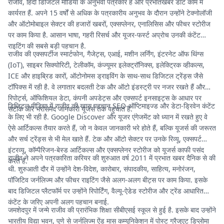
राजीव, हिंदी डिजिटल मीडिया के अनुभवी पत्रकार हैं और प्रभातखबर डॉट कॉम में
कार्यरत हैं. अपने 15 वर्षों से अधिक के पत्रकारीय अनुभव के दौरान उन्होंने टेक्नोलॉजी
और ऑटोमोबाइल सेक्टर की हजारों खबरों, एक्सप्लेनर, एनालिसिस और फीचर स्टोरीज
पर काम किया है. आसान भाषा, गहरी रिसर्च और यूजर-फर्स्ट अप्रोच उनकी कंटेंट
राइटिंग की सबसे बड़ी पहचान है.
राजीव की एक्सपर्टीज स्मार्टफोन, गैजेट्स, एआई, मशीन लर्निंग, इंटरनेट ऑफ थिंग्स
(IoT), साइबर सिक्योरिटी, टेलीकॉम, कंज्यूमर इलेक्ट्रॉनिक्स, इलेक्ट्रिक व्हीकल्स,
ICE और हाइब्रिड कारों, ऑटोनोमस ड्राइविंग के साथ-साथ डिजिटल ट्रेंड्स जैसे
टॉपिक्स में रही है. वे लगातार बदलती टेक और ऑटो इंडस्ट्री पर नजर रखते हैं और
रिपोर्ट्स, ऑफिशियल डेटा, कंपनी अपडेट्स और एक्सपर्ट इनसाइट्स के आधार पर
डिजिटल मीडिया में राजीव की खास पहचान SEO-ऑप्टिमाइज्ड और डेटा-ड्रिवेन कंटेंट
सटीक और भरोसेमंद जानकारी यूजर्स तक पहुंचाते हैं.
के लिए भी रही है. Google Discover और यूजर एंगेजमेंट को ध्यान में रखते हुए वे
ऐसे आर्टिकल्स तैयार करते हैं, जो न केवल जानकारी भरे होते हैं, बल्कि यूजर्स की जरूरत
और सर्च ट्रेंड्स से भी मेल खाते हैं. टेक और ऑटो सेक्टर पर उनके रिव्यू, एक्सपर्ट
इंटरव्यू, कॉम्पैरिजन-बेस्ड आर्टिकल्स और एक्सप्लेनर स्टोरीज को यूजर्स काफी पसंद
राजीव ने अपने पत्रकारिता करियर की शुरुआत वर्ष 2011 में प्रभात खबर दैनिक से की
करते हैं.
थी. शुरुआती दौर में उन्होंने देश-विदेश, कारोबार, संपादकीय, साहित्य, मनोरंजन,
पॉजिटिव जर्नलिज्म और फीचर राइटिंग जैसे अलग-अलग बीट्स पर काम किया. इसके
बाद डिजिटल प्लैटफॉर्म पर उन्होंने रिपोर्टिंग, वैल्यू-ऐडेड स्टोरीज और ट्रेंड आधारित
कंटेंट के जरिए अपनी अलग पहचान बनाई.
जमशेदपुर में जन्मे राजीव की प्रारंभिक शिक्षा सीबीएसई स्कूल से हुई है. इसके बाद उन्होंने
भारतीय विद्या भवन, पुणे से जर्नलिज्म ऐंड मास कम्यूनिकेशन में पोस्ट ग्रैजुएट डिप्लोमा