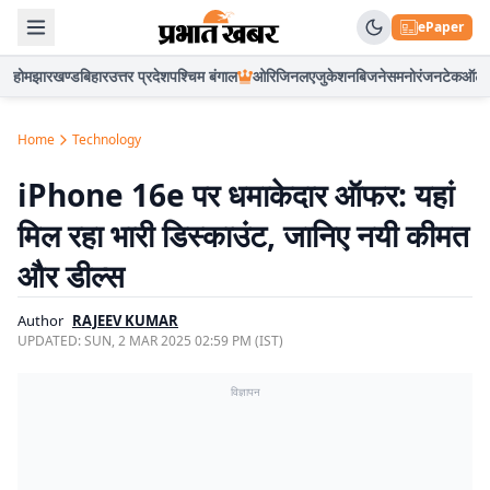
ePaper
होम
झारखण्ड
बिहार
उत्तर प्रदेश
पश्चिम बंगाल
ओरिजिनल
एजुकेशन
बिजनेस
मनोरंजन
टेक
ऑटो
Home
Technology
iPhone 16e पर धमाकेदार ऑफर: यहां
मिल रहा भारी डिस्काउंट, जानिए नयी कीमत
और डील्स
Author
RAJEEV KUMAR
UPDATED:
SUN, 2 MAR 2025 02:59 PM (IST)
विज्ञापन