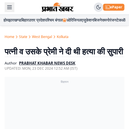
ePaper
होम
झारखण्ड
बिहार
उत्तर प्रदेश
पश्चिम बंगाल
ओरिजिनल
एजुकेशन
बिजनेस
मनोरंजन
टेक
ऑटो
Home
State
West Bengal
Kolkata
पत्नी व उसके प्रेमी ने दी थी हत्या की सुपारी
Author
PRABHAT KHABAR NEWS DESK
UPDATED:
MON, 23 DEC 2024 12:52 AM (IST)
विज्ञापन