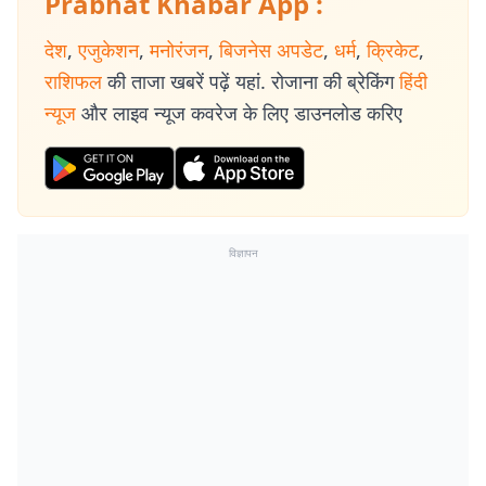
Prabhat Khabar App :
देश
,
एजुकेशन
,
मनोरंजन
,
बिजनेस अपडेट
,
धर्म
,
क्रिकेट
,
राशिफल
की ताजा खबरें पढ़ें यहां. रोजाना की ब्रेकिंग
हिंदी
न्यूज
और लाइव न्यूज कवरेज के लिए डाउनलोड करिए
विज्ञापन